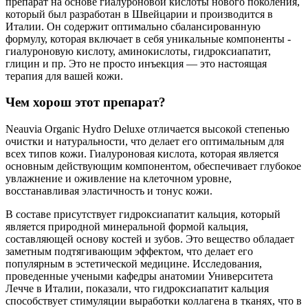
препарат на основе гиалуроновой кислоты нового поколения,
который был разработан в Швейцарии и производится в
Италии. Он содержит оптимально сбалансированную
формулу, которая включает в себя уникальные компоненты -
гиалуроновую кислоту, аминокислоты, гидроксиапатит,
глицин и пр. Это не просто инъекция — это настоящая
терапия для вашей кожи.
Чем хорош этот препарат?
Neauvia Organic Hydro Deluxe отличается высокой степенью
очистки и натуральности, что делает его оптимальным для
всех типов кожи. Гиалуроновая кислота, которая является
основным действующим компонентом, обеспечивает глубокое
увлажнение и оживление на клеточном уровне,
восстанавливая эластичность и тонус кожи.
В составе присутствует гидроксиапатит кальция, который
является природной минеральной формой кальция,
составляющей основу костей и зубов. Это вещество обладает
заметным подтягивающим эффектом, что делает его
популярным в эстетической медицине. Исследования,
проведенные учеными кафедры анатомии Университета
Лечче в Италии, показали, что гидроксиапатит кальция
способствует стимуляции выработки коллагена в тканях, что в