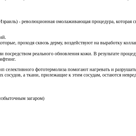
Израиль) - революционная омолаживающая процедура, которая с
ий.
которые, проходя сквозь дерму, воздействуют на выработку колла
ми посредством реального обновления кожи. В результате проце
ифтинг.
п селективного фототермолиза помогают нагревать и разрушать 
ых сосудов, а ткани, прилежащие к этим сосудам, остаются невр
избыточным загаром)