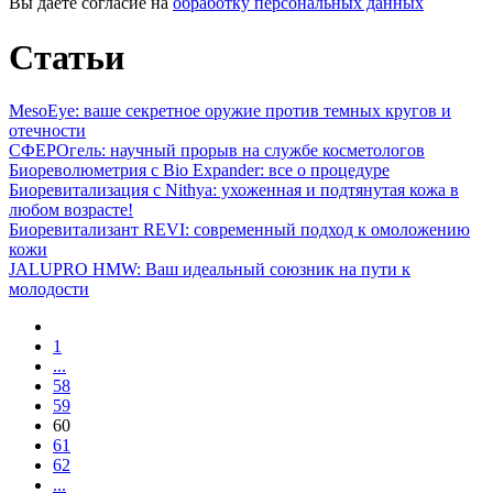
Вы даете согласие на
обработку персональных данных
Статьи
MesoEye: ваше секретное оружие против темных кругов и
отечности
СФЕРОгель: научный прорыв на службе косметологов
Биореволюметрия с Bio Expander: все о процедуре
Биоревитализация с Nithya: ухоженная и подтянутая кожа в
любом возрасте!
Биоревитализант REVI: современный подход к омоложению
кожи
JALUPRO HMW: Ваш идеальный союзник на пути к
молодости
1
...
58
59
60
61
62
...